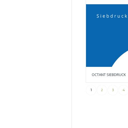
OCTANT SIEBDRUCK
1
2
3
4