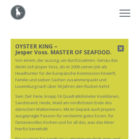
OYSTER KING –
Jesper Voss. MASTER OF SEAFOOD.
Von einem, der auszog, um durchzuatmen. Genau das
denkt sich Jesper Voss, als er 2006 seinen Job als
Headhunter für die Europäische Kommission hinwirft,
Familie und sieben Sachen zusammenpackt und
Luxemburg nach über 36 Jahren den Rücken kehrt.
Sein Ziel: Fanø, knapp 56 Quadratkilometer Inseldünen,
Sandstrand, Heide, Wald am nördlichsten Ende des
dänischen Wattenmeers. Mit im Gepäck auch Jespers
ausgeprägte Passion für verdammt gutes Essen, für
fantasievolles Kochen und für all das, was das Meer
hierfür bereithält.
Für so einen Tausendsassa arbeiten wir doch gern, weil